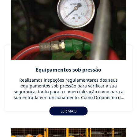
Equipamentos sob pressão
Realizamos inspeções regulamentares dos seus
equipamentos sob pressão para verificar a sua
segurança, tanto para a comercialização como para a
sua entrada em funcionamento. Como Organismo de
Controlo Autorizado (OCA) acreditado pela IPAC,
oferecemos-lhe a garantia técnica de que necessita.
LER MAIS