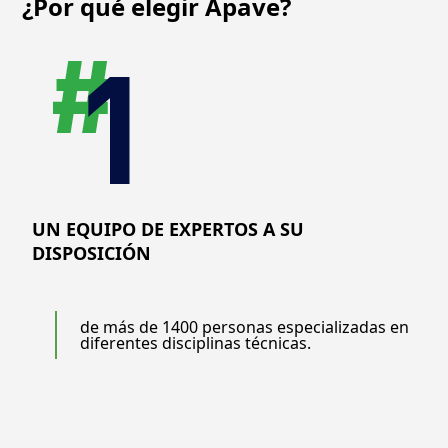
¿Por qué elegir
Apave?
impartidos por
expertos,
garantizando un
aprendizaje
práctico basado en
la experiencia real
del sector.
UN EQUIPO DE EXPERTOS A SU
DISPOSICIÓN
de más de 1400 personas especializadas en
diferentes disciplinas técnicas.