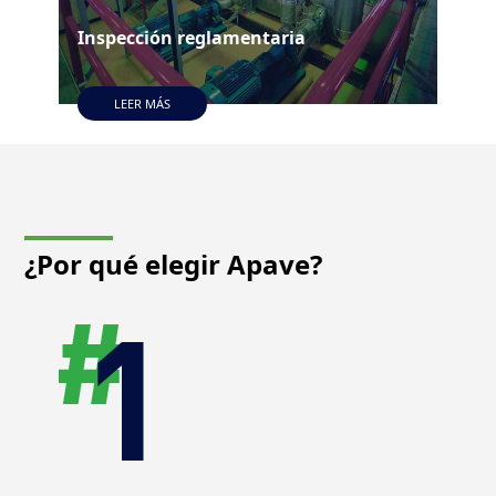
Inspección reglamentaria
Met
LEER MÁS
¿Por qué elegir
Apave?