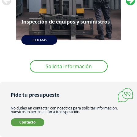
Con
Inspección de equipos y suministros
sum
LEER MÁS
Solicita información
Pide tu presupuesto
No dudes en contactar con nosotros para solicitar información,
nuestros expertos están a tu disposición.
Contacto