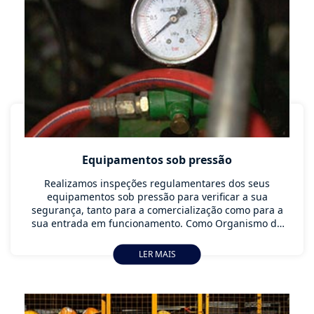
Equipamentos sob pressão
Realizamos inspeções regulamentares dos seus
equipamentos sob pressão para verificar a sua
segurança, tanto para a comercialização como para a
sua entrada em funcionamento. Como Organismo de
Controlo Autorizado (OCA) acreditado pela IPAC,
oferecemos-lhe a garantia técnica de que necessita.
LER MAIS