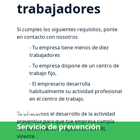
trabajadores
Si cumples los siguientes requisitos, ponte
en contacto con nosotros
-
Tu empresa tiene menos de diez
trabajadores
- Tu empresa dispone de un centro de
trabajo fijo,
- El empresario desarrolla
habitualmente su actividad profesional
en el centro de trabajo.
Te ofrecemos el desarrollo de la actividad
preventiva para que tue empresa cumpla
Servicio de prevención
con la normativa de aplicación en PRL
vigente.