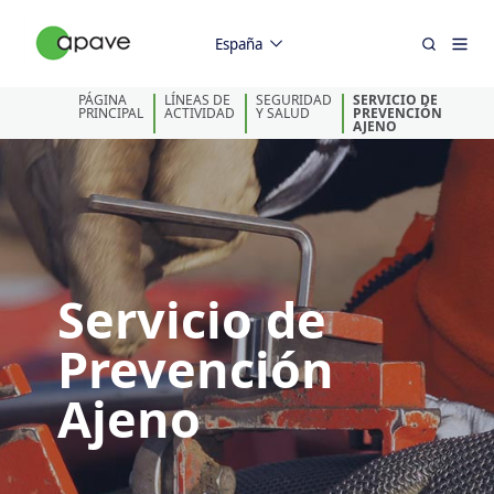
España
PÁGINA
LÍNEAS DE
SEGURIDAD
SERVICIO DE
PRINCIPAL
ACTIVIDAD
Y SALUD
PREVENCIÓN
AJENO
Servicio de
Prevención
Ajeno