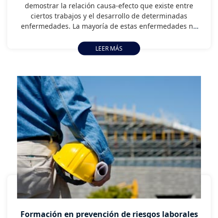
demostrar la relación causa-efecto que existe entre
ciertos trabajos y el desarrollo de determinadas
enfermedades. La mayoría de estas enfermedades no
presenta síntomas evidentes hasta después de mucho
tiempo, incluso años. Por ello, es fundamental abordar
LEER MÁS
el problema desde una posición prevencionista, ya que
es el único modo de conseguir un estado óptimo del
trabajador al finalizar su vida laboral. La higiene
industrial es una de las herramientas que podemos
utilizar para lograr este objetivo.
Formación en prevención de riesgos laborales