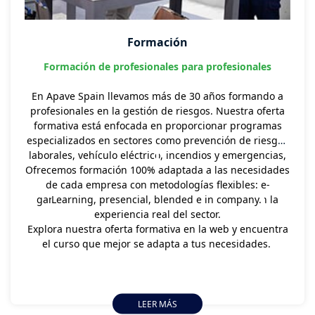
Formación
Formación de profesionales para profesionales
En Apave Spain llevamos más de 30 años formando a
profesionales en la gestión de riesgos. Nuestra oferta
formativa está enfocada en proporcionar programas
especializados en sectores como prevención de riesgos
laborales, vehículo eléctrico, incendios y emergencias,
Ofrecemos formación 100% adaptada a las necesidades
amianto, ATEX, TELCO, entre otros. Nuestros cursos
de cada empresa con metodologías flexibles: e-
están diseñados e impartidos por expertos,
garantizando un aprendizaje práctico basado en la
Learning, presencial, blended e in company.
experiencia real del sector.
Explora nuestra oferta formativa en la web y encuentra
el curso que mejor se adapta a tus necesidades.
LEER MÁS