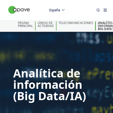
España
PÁGINA
LÍNEAS DE
TELECOMUNICACIONES
ANALÍTIC
PRINCIPAL
ACTIVIDAD
INFORMA
BIG DATA 
Analítica de
información
(Big Data/IA)