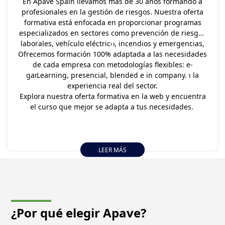
En Apave Spain llevamos más de 30 años formando a
profesionales en la gestión de riesgos. Nuestra oferta
formativa está enfocada en proporcionar programas
especializados en sectores como prevención de riesgos
laborales, vehículo eléctrico, incendios y emergencias,
Ofrecemos formación 100% adaptada a las necesidades
amianto, ATEX, TELCO, entre otros. Nuestros cursos
de cada empresa con metodologías flexibles: e-
están diseñados e impartidos por expertos,
garantizando un aprendizaje práctico basado en la
Learning, presencial, blended e in company.
experiencia real del sector.
Explora nuestra oferta formativa en la web y encuentra
el curso que mejor se adapta a tus necesidades.
LEER MÁS
¿Por qué elegir
Apave?