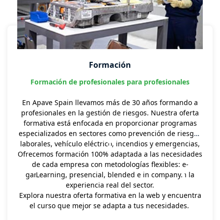
Formación
Formación de profesionales para profesionales
En Apave Spain llevamos más de 30 años formando a
profesionales en la gestión de riesgos. Nuestra oferta
formativa está enfocada en proporcionar programas
especializados en sectores como prevención de riesgos
laborales, vehículo eléctrico, incendios y emergencias,
Ofrecemos formación 100% adaptada a las necesidades
amianto, ATEX, TELCO, entre otros. Nuestros cursos
de cada empresa con metodologías flexibles: e-
están diseñados e impartidos por expertos,
garantizando un aprendizaje práctico basado en la
Learning, presencial, blended e in company.
experiencia real del sector.
Explora nuestra oferta formativa en la web y encuentra
el curso que mejor se adapta a tus necesidades.