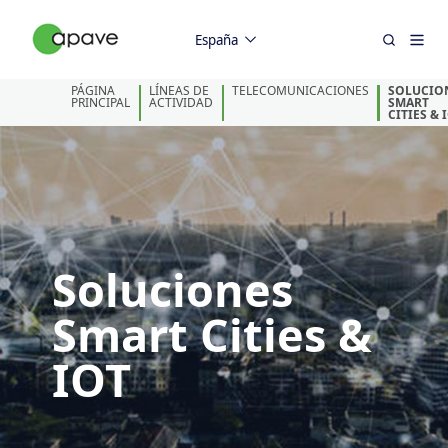
España
PÁGINA
LÍNEAS DE
TELECOMUNICACIONES
SOLUCIO
PRINCIPAL
ACTIVIDAD
SMART
CITIES & 
Soluciones
Smart Cities &
IOT